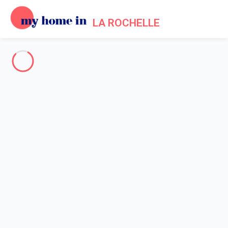
LA ROCHELLE
La Rochelle & Surroundings
-
Votre recherche
SEARCH
Vos filtres
Appliquer
Arriving