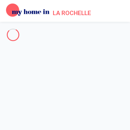
LA ROCHELLE
La Rochelle & Surroundings
-
Votre recherche
SEARCH
Vos filtres
Appliquer
Arriving